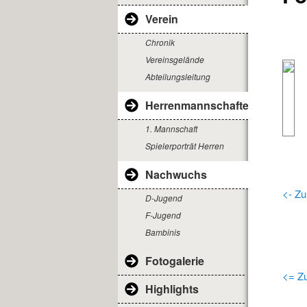
Verein
Chronik
Vereinsgelände
Abteilungsleitung
Herrenmannschaften
1. Mannschaft
Spielerporträt Herren
Nachwuchs
<- Zu
D-Jugend
F-Jugend
Bambinis
Fotogalerie
<= Zu
Highlights