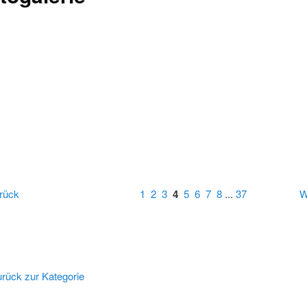
rück
1
2
3
4
5
6
7
8
...
37
W
rück zur Kategorie